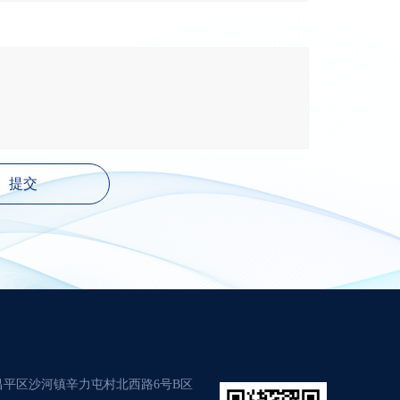
提交
昌平区沙河镇辛力屯村北西路6号B区