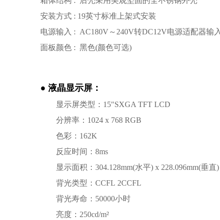
箱体结构 : 后壳采用美观坚固的全不锈钢外壳
安装方式 : 19英寸标准上架式安装
电源输入 : AC180V～240V转DC12V电源适配器输
面板颜色 : 黑色(颜色可选)
●
液晶显示屏：
显示屏类型：15"SXGA TFT LCD
分辨率：1024 x 768 RGB
色彩：162K
反应时间：8ms
显示面积：304.128mm(水平) x 228.096mm(垂直)
背光类型：CCFL 2CCFL
背光寿命：50000小时
亮度：250cd/m²