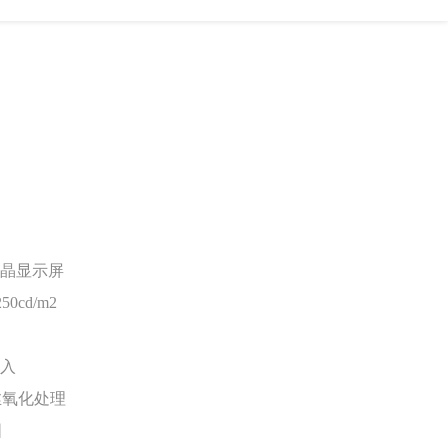
工业液晶显示屏
0cd/m2
输入
丝氧化处理
固