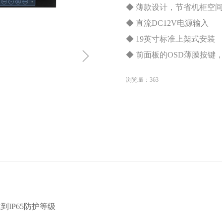
◆ 薄款设计，节省机柜空
◆ 直流DC12V电源输入
◆ 19英寸标准上架式安装
ꁇ
◆ 前面板的OSD薄膜按
浏览量：
363
IP65防护等级