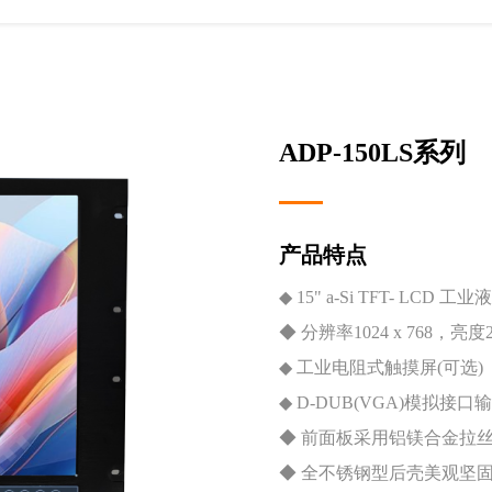
ADP-150LS系列
产品特点
◆ 15" a-Si TFT- LCD 
◆ 分辨率1024 x 768，亮度25
◆ 工业电阻式触摸屏(可选)
◆ D-DUB(VGA)模拟接口
◆ 前面板采用铝镁合金拉
◆ 全不锈钢型后壳美观坚