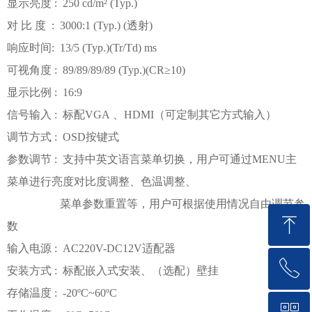
显示亮度 : 250 cd/m² (Typ.)
对 比 度 : 3000:1 (Typ.) (透射)
响应时间: 13/5 (Typ.)(Tr/Td) ms
可视角度 : 89/89/89/89 (Typ.)(CR≥10)
显示比例 : 16:9
信号输入 : 标配VGA 、HDMI（可定制其它方式输入）
调节方式 : OSD按键式
参数调节 : 支持中英文语言菜单切换，用户可通过MENU主
菜单进行亮度对比度调整、色温调整、
菜单参数重置等，用户可根据使用情况自由调节参
ꁸ
数
输入电源 : AC220V-DC12V适配器
ꂅ
回到顶部
安装方式 : 标配嵌入式安装、（选配）壁挂
存储温度 : -20ºC~60ºC
13366610930