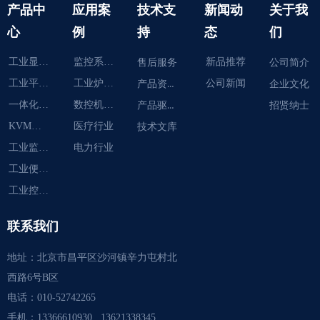
产品中
应用案
技术支
新闻动
关于我
心
例
持
态
们
工业显示器
监控系统智能化
新品推荐
售后服务
公司简介
工业平板电脑
工业炉智能化
产品资料下载
公司新闻
企业文化
一体化工作站
数控机床智能
产品驱动下载
招贤纳士
KVM切换器
医疗行业
技术文库
工业监视器
电力行业
工业便携机
工业控制计算机
联系我们
地址：
北京市昌平区沙河镇辛力屯村北
西路6号B区
电话：
010-52742265
手机：
13366610930 13621338345