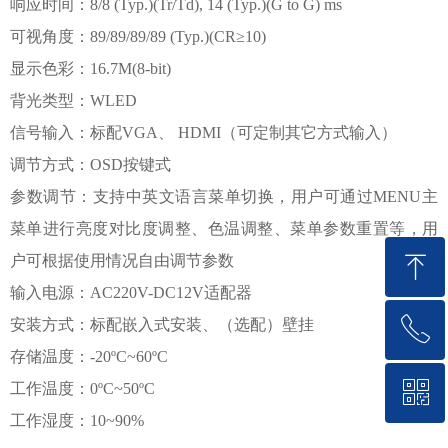
响应时间：8/8 (Typ.)(Tr/Td), 14 (Typ.)(G to G) ms
可视角度：89/89/89/89 (Typ.)(CR≥10)
显示色彩：16.7M(8-bit)
背光类型：WLED
信号输入：标配VGA、 HDMI（可定制其它方式输入）
调节方式：OSD按键式
参数调节：支持中英文语言菜单切换，用户可通过MENU主
菜单进行亮度对比度调整、色温调整、菜单参数重置等，用
ꁸ
户可根据使用情况自由调节参数
输入电源：AC220V-DC12V适配器
ꂅ
安装方式：标配嵌入式安装、（选配）壁挂
回到顶部
存储温度：-20ºC~60ºC
ꀥ
工作温度：0ºC~50ºC
13366610930
工作湿度：10~90%