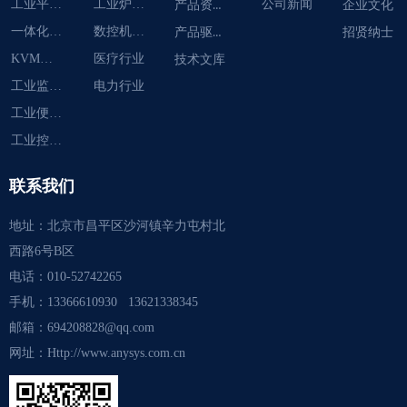
工业平板电脑
工业炉智能化
产品资料下载
公司新闻
企业文化
一体化工作站
数控机床智能
产品驱动下载
招贤纳士
KVM切换器
医疗行业
技术文库
工业监视器
电力行业
工业便携机
工业控制计算机
联系我们
地址：
北京市昌平区沙河镇辛力屯村北
西路6号B区
电话：
010-52742265
手机：
13366610930 13621338345
邮箱：
694208828@qq.com
网址：
Http://www.anysys.com.cn