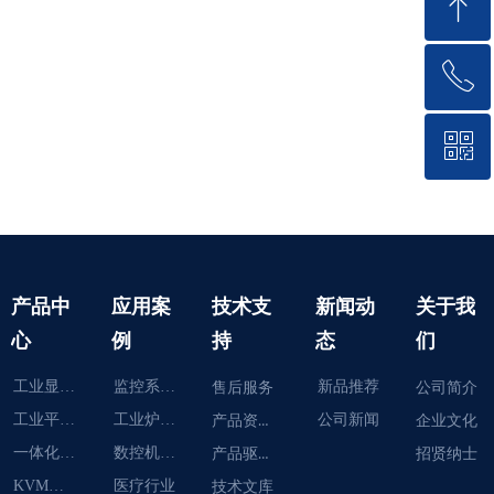
ꁸ
ꂅ
回到顶部
ꀥ
13366610930
微信二维码
产品中
应用案
技术支
新闻动
关于我
心
例
持
态
们
工业显示器
监控系统智能化
新品推荐
售后服务
公司简介
工业平板电脑
工业炉智能化
产品资料下载
公司新闻
企业文化
一体化工作站
数控机床智能
产品驱动下载
招贤纳士
KVM切换器
医疗行业
技术文库